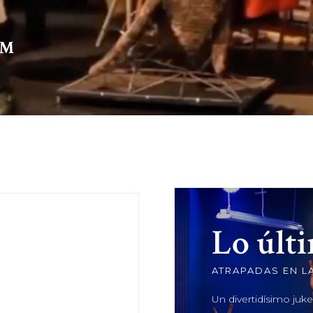
TM
Lo últ
ATRAPADAS EN LA
Un divertidísimo juk