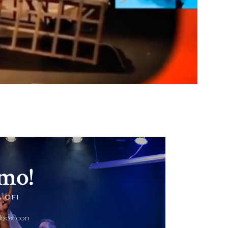
imo!
 OFI
ebox con